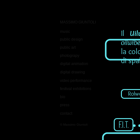
MASSIMO GIUNTOLI
Il
Ui
music
public design
oilwib
public art
la col
photograpy
di spal
digital animation
digital drawing
video performance
festival exhibitions
Rolw
bio
press
contact
F.I.T.
© Massimo Giuntoli