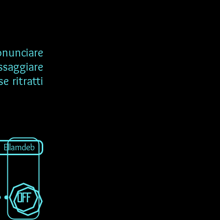
nunciare
ssaggiare
e ritratti
Ellamdeb
OFF