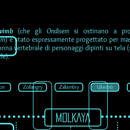
lwimb
(che gli
Ondisem
si ostinano a pro
em
) è stato espressamente progettato per ma
onna vertebrale di personaggi dipinti su tela (s
le).
on
Zollangry
Zallambry
Uilwimb
MOLKAYA