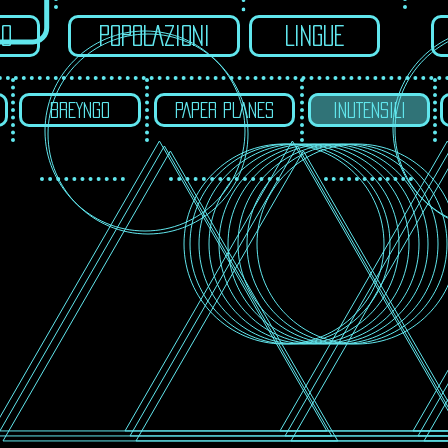
IO
POPOLAZIONI
LINGUE
BREYNGO
PAPER PLANES
INUTENSILI