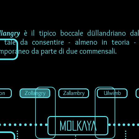
llangry
è il tipico boccale düllandriano da
a, tale da consentire - almeno in teoria - l
mporaneo da parte di due commensali.
on
Zollangry
Zallambry
Uilwimb
MOLKAYA