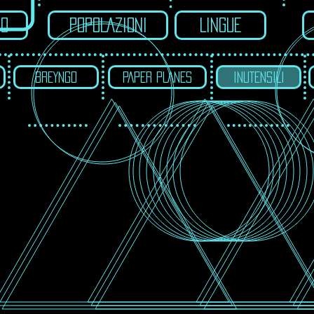
IO
POPOLAZIONI
LINGUE
BREYNGO
PAPER PLANES
INUTENSILI