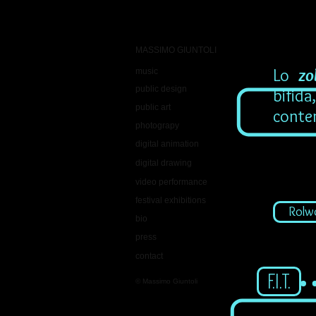
MASSIMO GIUNTOLI
Lo
zo
music
public design
bifid
public art
conte
photograpy
digital animation
digital drawing
video performance
festival exhibitions
Rolw
bio
press
contact
F.I.T.
© Massimo Giuntoli