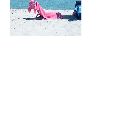
(click to enlarge)
TITOLO: Emergente Rizomatico 2
ARTISTA: Jacopo Costa
COLLOCAZIONE: Sardegna - Lidi di S.
Teodoro POSIZIONAMENTO: all'orizzonte
DIMENSIONI: m 10 X 56 X 18
DATI: installazione
DATA: 9 agosto 2019
NOTE:
« Ho attraversato la vita inferiore
Seguendo linee per moto contrario.
Sfruttando per le mie vele
Flussi di controcorrente.. »
Franco Battiato