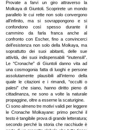
Provate a farvi un giro attraverso la
Molkaya di Giuntoli. Scoprirete un mondo
parallelo le cui rette non solo convergono
all’infinito, ma si sovrappongono e si
confondono così spesso durante il
cammino da farla franca anche al
confronto con Escher, fino a convincerci
dell’esistenza non solo della Molkaya, ma
soprattutto dei suoi abitanti, delle sue
attività, dei suoi indispensabili “inutensili”.
Le “Cronache” di Giuntoli danno vita ad
una cosmogonia fatta di luoghi e persone
assolutamente plausibili all’interno della
quale le citazioni e i rimandi, “occulti o
palesi” che siano, hanno diritto pieno di
cittadinanza, ne sono a volte la naturale
propaggine, oltre a esserne la scaturigine.
Ci sono almeno tre motivi validi per leggere
le Cronache Molkayane: primo perché il
testo è tangibile prova di grande letteratura;
secondo perché la storia che racchiude è