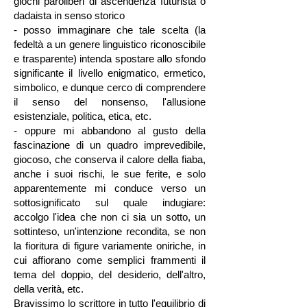
giochi paroliberi di ascendenza futurista o
dadaista in senso storico
- posso immaginare che tale scelta (la
fedeltà a un genere linguistico riconoscibile
e trasparente) intenda spostare allo sfondo
significante il livello enigmatico, ermetico,
simbolico, e dunque cerco di comprendere
il senso del nonsenso, l'allusione
esistenziale, politica, etica, etc.
- oppure mi abbandono al gusto della
fascinazione di un quadro imprevedibile,
giocoso, che conserva il calore della fiaba,
anche i suoi rischi, le sue ferite, e solo
apparentemente mi conduce verso un
sottosignificato sul quale indugiare:
accolgo l'idea che non ci sia un sotto, un
sottinteso, un'intenzione recondita, se non
la fioritura di figure variamente oniriche, in
cui affiorano come semplici frammenti il
tema del doppio, del desiderio, dell'altro,
della verità, etc.
Bravissimo lo scrittore in tutto l'equilibrio di