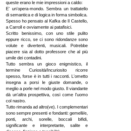
queste erano le mie impressioni a caldo:
E' un'opera-mondo. Sembra un trattatello
di semantica e di logica in forma simbolica.
Spesso ho pensato al Kafka de Il Castello,
a Carroll e ovviamente ai patafisici.
Scritto benissimo, con uno stile pulito
eppure ricco, se ci sono ridondanze sono
volute e divertenti, musicali. Potrebbe
piacere sia al dotto professore che al più
umile dei contadini.
Tutto sembra un gioco enigmistico, il
termine Curiosità/Incuriosito ricorre
spesso, forse è in tutti i racconti. L'ometto
insegna a porsi le giuste domande, o
meglio a porle nel modo giusto. Il viandante
dà un'altra prospettiva, così come l'uomo
col nastro.
Tutto rimanda ad altro(ve). I complementari
sono sempre presenti e fondanti: gemelli/e,
ponti, archi, sorelle, boccali bifidi,
significante e interpretante, salite e