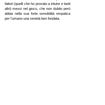
fattori (quelli che ho provato a intuire e tanti
altri) messi nel gioco, che non dubito però
abbia nella sua forte sensibilità empatica
per l'umano una serietà ben fondata.
Marina Morbiducci
Caro Massimo, grazie di questa splendida
sorpresa, in cui mi sono già potuta
imbattere in assoluta anteprima con la
ragazza obliqua, i gemelli aderenti, le
sorelle oscillanti, la dama in discesa e il
giovane dalla memoria in caldo, tanto per
citare alcuni degli abitanti delle Cronache:
mi sono già affezionata a queste persone,
e non vedo l'ora di incontrarle
permanentemente in un libro elegante,
simpatico e snello. Allora sarà possibile
seguirli e accompagnarli nel parco
instabile, il sentiero a treccia, su per la
Collina Sollevante, facendo una sosta alla
Bilocanda, e poi giù, a scapriolarsi, per il