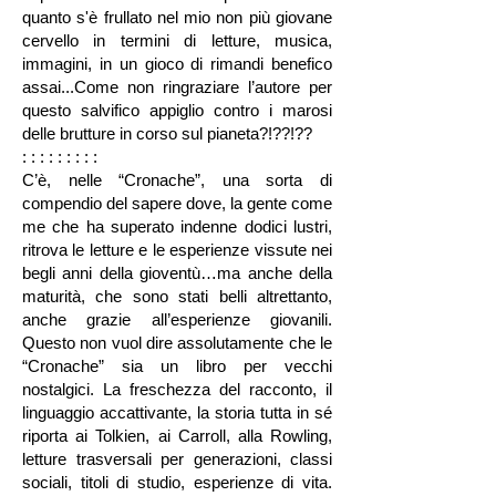
quanto s'è frullato nel mio non più giovane
cervello in termini di letture, musica,
immagini, in un gioco di rimandi benefico
assai...Come non ringraziare l’autore per
questo salvifico appiglio contro i marosi
delle brutture in corso sul pianeta?!??!??
: : : : : : : : :
C’è, nelle “Cronache”, una sorta di
compendio del sapere dove, la gente come
me che ha superato indenne dodici lustri,
ritrova le letture e le esperienze vissute nei
begli anni della gioventù…ma anche della
maturità, che sono stati belli altrettanto,
anche grazie all’esperienze giovanili.
Questo non vuol dire assolutamente che le
“Cronache” sia un libro per vecchi
nostalgici. La freschezza del racconto, il
linguaggio accattivante, la storia tutta in sé
riporta ai Tolkien, ai Carroll, alla Rowling,
letture trasversali per generazioni, classi
sociali, titoli di studio, esperienze di vita.